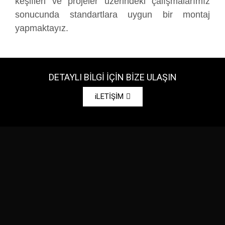
keşifleri ve projeler üzerindeki çalışmalarımız
sonucunda standartlara uygun bir montaj
yapmaktayız.
DETAYLI BİLGİ İÇİN BİZE ULAŞIN
iLETİŞİM