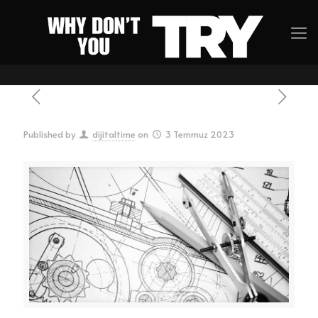
Published by
dijitaltime
on
3 Temmuz 2023