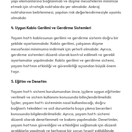
yapı elemanlarına bağlanmalı ve düşme mesafelerini minimize
etmek için stratejik noktalarda yer almalıdır. Ankraj
noktalarının belirlenmesi, yapılan risk değerlendirmesiyle uyumlu
olmalıdır.
4. Uygun Kablo Gerilimi ve Gerdirme Sistemleri
Yaşam hattı kablosunun gerilimi ve gerdirme sistemi doğru bir
şekilde ayarlanmalıdır. Kablo gerilimi, çalışanın düşme
mesafesini minimuma indirmek için yeterli olmalıdır. Ayrıca,
gerdirme sistemleri düzenli olarak kontrol edilmeli ve gerekli
ayarlamalar yapılmalıdır. Kablo gerilimi ve gerdirme sistemi,
yaşam hattının etkinliği ve güvenilirliği açısından büyük önem
taşır.
5. Eğitim ve Denetim
Yaşam hattı sistemi kurulumundan önce, işçilere uygun eğitimler
verilmeli ve sistem kullanımı konusunda bilinçlendirilmelidir.
İşçiler, yaşam hattı sisteminin nasıl kullanılacağı, doğru
bağlantı teknikleri ve acil durumlarla başa çıkma becerileri
konusunda bilgilendirilmelidir. Ayrıca, yaşam hattı sistemi
düzenli olarak denetlenmeli ve bakımı yapılmalıdır. Denetimler,
yaşam hattının güvenliğini ve etkinliğini sağlamak için düzenli
aralıklarla yapılmalı ve herhangi bir sorun tespit edildiğinde